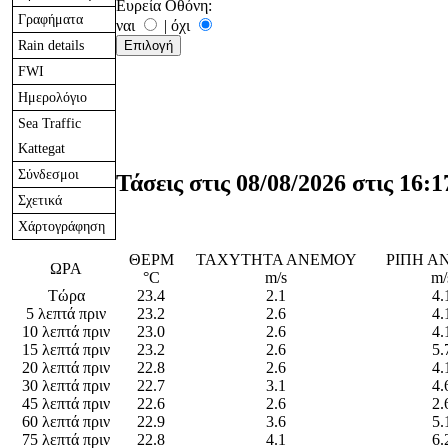
Ευρεία Οθόνη:
Γραφήματα
ναι
|
όχι
Rain details
FWI
Ημερολόγιο
Sea Traffic
Kattegat
Σύνδεσμοι
Τάσεις στις
08/08/2026
στις
16:1
Σχετικά
Χάρτoγράφηση
ΘΕΡΜ
ΤΑΧΥΤΗΤΑ ΑΝΕΜΟΥ
ΡΙΠΗ Α
ΩΡΑ
°C
m/s
m/
Τώρα
23.4
2.1
4.
5 λεπτά πριν
23.2
2.6
4.
10 λεπτά πριν
23.0
2.6
4.
15 λεπτά πριν
23.2
2.6
5.
20 λεπτά πριν
22.8
2.6
4.
30 λεπτά πριν
22.7
3.1
4.
45 λεπτά πριν
22.6
2.6
2.
60 λεπτά πριν
22.9
3.6
5.
75 λεπτά πριν
22.8
4.1
6.