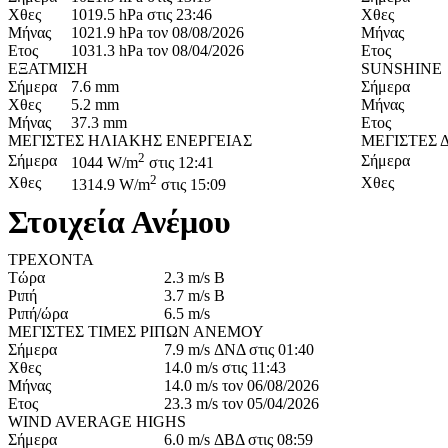
Χθες
1019.5 hPa στις 23:46
Χθες
Μήνας
1021.9 hPa τον 08/08/2026
Μήνας
Ετος
1031.3 hPa τον 08/04/2026
Ετος
ΕΞΑΤΜΙΣΗ
SUNSHINE
Σήμερα
7.6 mm
Σήμερα
Χθες
5.2 mm
Μήνας
Μήνας
37.3 mm
Ετος
ΜΕΓΙΣΤΕΣ ΗΛΙΑΚΗΣ ΕΝΕΡΓΕΙΑΣ
ΜΕΓΙΣΤΕΣ 
2
Σήμερα
Σήμερα
1044 W/m
στις 12:41
2
Χθες
Χθες
1314.9 W/m
στις 15:09
Στοιχεία Ανέμου
ΤΡΕΧΟΝΤΑ
Τώρα
2.3 m/s Β
Ριπή
3.7 m/s Β
Ριπή/ώρα
6.5 m/s
ΜΕΓΙΣΤΕΣ ΤΙΜΕΣ ΡΙΠΩΝ ΑΝΕΜΟΥ
Σήμερα
7.9 m/s ΔΝΔ στις 01:40
Χθες
14.0 m/s στις 11:43
Μήνας
14.0 m/s τον 06/08/2026
Ετος
23.3 m/s τον 05/04/2026
WIND AVERAGE HIGHS
Σήμερα
6.0 m/s ΔΒΔ στις 08:59