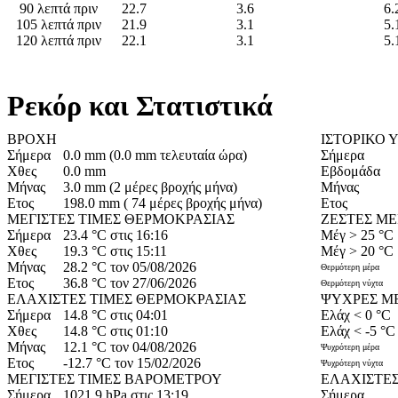
90 λεπτά πριν
22.7
3.6
6.
105 λεπτά πριν
21.9
3.1
5.
120 λεπτά πριν
22.1
3.1
5.
Ρεκόρ και Στατιστικά
ΒΡΟΧΗ
ΙΣΤΟΡΙΚΟ 
Σήμερα
0.0 mm (0.0 mm τελευταία ώρα)
Σήμερα
Χθες
0.0 mm
Εβδομάδα
Μήνας
3.0 mm (2 μέρες βροχής μήνα)
Μήνας
Ετος
198.0 mm ( 74 μέρες βροχής μήνα)
Ετος
ΜΕΓΙΣΤΕΣ ΤΙΜΕΣ ΘΕΡΜΟΚΡΑΣΙΑΣ
ΖΕΣΤΕΣ Μ
Σήμερα
23.4 °C στις 16:16
Μέγ > 25 °C
Χθες
19.3 °C στις 15:11
Μέγ > 20 °C
Μήνας
28.2 °C τον 05/08/2026
Θερμότερη μέρα
Ετος
36.8 °C τον 27/06/2026
Θερμότερη νύχτα
ΕΛΑΧΙΣΤΕΣ ΤΙΜΕΣ ΘΕΡΜΟΚΡΑΣΙΑΣ
ΨΥΧΡΕΣ Μ
Σήμερα
14.8 °C στις 04:01
Ελάχ < 0 °C
Χθες
14.8 °C στις 01:10
Ελάχ < -5 °C
Μήνας
12.1 °C τον 04/08/2026
Ψυχρότερη μέρα
Ετος
-12.7 °C τον 15/02/2026
Ψυχρότερη νύχτα
ΜΕΓΙΣΤΕΣ ΤΙΜΕΣ ΒΑΡΟΜΕΤΡΟΥ
ΕΛΑΧΙΣΤΕΣ
Σήμερα
1021.9 hPa στις 13:19
Σήμερα