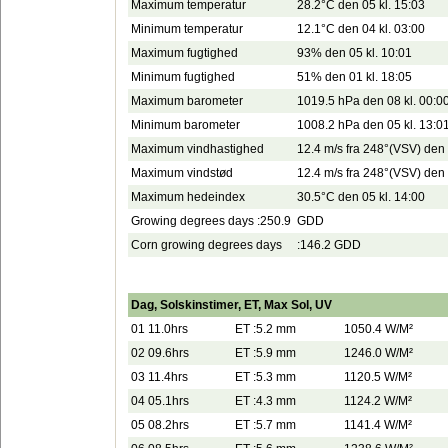
Maximum temperatur
28.2°C den 05 kl. 15:03
Minimum temperatur
12.1°C den 04 kl. 03:00
Maximum fugtighed
93% den 05 kl. 10:01
Minimum fugtighed
51% den 01 kl. 18:05
Maximum barometer
1019.5 hPa den 08 kl. 00:0
Minimum barometer
1008.2 hPa den 05 kl. 13:0
Maximum vindhastighed
12.4 m/s fra 248°(VSV) den 
Maximum vindstød
12.4 m/s fra 248°(VSV) den 
Maximum hedeindex
30.5°C den 05 kl. 14:00
Growing degrees days :250.9
GDD
Corn growing degrees days
:146.2 GDD
Dag, Solskinstimer, ET, Max Sol, UV
01 11.0hrs
ET :5.2 mm
1050.4 W/M²
02 09.6hrs
ET :5.9 mm
1246.0 W/M²
03 11.4hrs
ET :5.3 mm
1120.5 W/M²
04 05.1hrs
ET :4.3 mm
1124.2 W/M²
05 08.2hrs
ET :5.7 mm
1141.4 W/M²