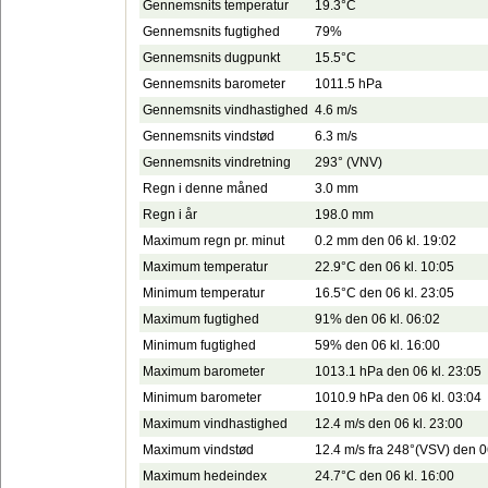
Gennemsnits temperatur
19.3°C
Gennemsnits fugtighed
79%
Gennemsnits dugpunkt
15.5°C
Gennemsnits barometer
1011.5 hPa
Gennemsnits vindhastighed
4.6 m/s
Gennemsnits vindstød
6.3 m/s
Gennemsnits vindretning
293° (VNV)
Regn i denne måned
3.0 mm
Regn i år
198.0 mm
Maximum regn pr. minut
0.2 mm den 06 kl. 19:02
Maximum temperatur
22.9°C den 06 kl. 10:05
Minimum temperatur
16.5°C den 06 kl. 23:05
Maximum fugtighed
91% den 06 kl. 06:02
Minimum fugtighed
59% den 06 kl. 16:00
Maximum barometer
1013.1 hPa den 06 kl. 23:05
Minimum barometer
1010.9 hPa den 06 kl. 03:04
Maximum vindhastighed
12.4 m/s den 06 kl. 23:00
Maximum vindstød
12.4 m/s fra 248°(VSV) den 0
Maximum hedeindex
24.7°C den 06 kl. 16:00