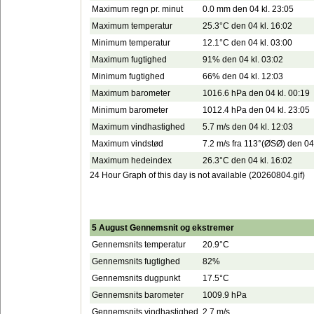
Maximum regn pr. minut
0.0 mm den 04 kl. 23:05
Maximum temperatur
25.3°C den 04 kl. 16:02
Minimum temperatur
12.1°C den 04 kl. 03:00
Maximum fugtighed
91% den 04 kl. 03:02
Minimum fugtighed
66% den 04 kl. 12:03
Maximum barometer
1016.6 hPa den 04 kl. 00:19
Minimum barometer
1012.4 hPa den 04 kl. 23:05
Maximum vindhastighed
5.7 m/s den 04 kl. 12:03
Maximum vindstød
7.2 m/s fra 113°(ØSØ) den 04 
Maximum hedeindex
26.3°C den 04 kl. 16:02
24 Hour Graph of this day is not available (20260804.gif)
5 August Gennemsnit og ekstremer
Gennemsnits temperatur
20.9°C
Gennemsnits fugtighed
82%
Gennemsnits dugpunkt
17.5°C
Gennemsnits barometer
1009.9 hPa
Gennemsnits vindhastighed
2.7 m/s