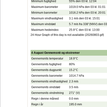
Minimum fugtighed
55% den 03 kl. 12:04
Maximum barometer
1019.0 hPa den 03 kl. 01:01
Minimum barometer
1016.2 hPa den 03 kl. 20:01
Maximum vindhastighed
3.1 m/s den 03 kl. 15:01
Maximum vindstød
5.7 m/s fra 338°(NNV) den 03
Maximum hedeindex
25.9°C den 03 kl. 13:00
24 Hour Graph of this day is not available (20260803.gif)
4 August Gennemsnit og ekstremer
Gennemsnits temperatur
18.9°C
Gennemsnits fugtighed
80%
Gennemsnits dugpunkt
15.2°C
Gennemsnits barometer
1014.7 hPa
Gennemsnits vindhastighed
2.3 m/s
Gennemsnits vindstød
3.5 m/s
Gennemsnits vindretning
271° (V)
Regn i denne måned
0.0 mm
Regn i år
195.0 mm