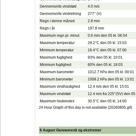
Gennemsnits vindstød
4.0 m/s
Gennemsnits vindretning
277° (V)
Regn i denne måned
2.8 mm
Regn i år
197.8 mm
Maximum regn pr. minut
0.6 mm den 05 kl. 06:04
Maximum temperatur
28.2°C den 05 kl. 15:03
Minimum temperatur
16.4°C den 05 kl. 07:00
Maximum fugtighed
93% den 05 kl. 10:01
Minimum fugtighed
60% den 05 kl. 18:03
Maximum barometer
1012.7 hPa den 05 kl. 00:01
Minimum barometer
1008.2 hPa den 05 kl. 13:01
Maximum vindhastighed
12.4 m/s den 05 kl. 15:01
Maximum vindstød
12.4 m/s fra 225°(SV) den 05 
Maximum hedeindex
30.5°C den 05 kl. 14:00
24 Hour Graph of this day is not available (20260805.gif)
6 August Gennemsnit og ekstremer