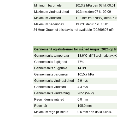
Minimum barometer
1013.2 hPa den 07 kl. 00:01
Maximum vindhastighed
10.3 m/s den 07 kl. 09:09
Maximum vindstød
11.3 m/s fra 270°(V) den 07 k
Maximum hedeindex
19.2°C den 07 kl. 16:01
24 Hour Graph of this day is not available (20260807.gif)
Gennemsnit og ekstremer for måned August 2026 op til
Gennemsnits temperatur
18.6°C; diff fra climate av: 
Gennemsnits fugtighed
77%
Gennemsnits dugpunkt
14.3°C
Gennemsnits barometer
1015.7 hPa
Gennemsnits vindhastighed
2.9 m/s
Gennemsnits vindstød
4.3 m/s
Gennemsnits vindretning
285° (VNV)
Regn i denne måned
0.0 mm
Regn i år
195.0 mm
Maximum regn pr. minut
0.6 mm den 05 kl. 06:04