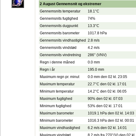
2 August Gennemsnit og ekstremer
Gennemsnits temperatur
18.1°C
Gennemsnits fugtighed
74%
Gennemsnits dugpunkt
13.3°C
Gennemsnits barometer
1017.8 hPa
Gennemsnits vindhastighed
2.8 m/s
Gennemsnits vindstød
4.2 m/s
Gennemsnits vindretning
286° (VNV)
Regn i denne måned
0.0 mm
Regn i år
195.0 mm
Maximum regn pr. minut
0.0 mm den 02 kl. 23:05
Maximum temperatur
22.7°C den 02 kl. 17:01
Minimum temperatur
14.2°C den 02 kl. 06:05
Maximum fugtighed
90% den 02 kl. 07:03
Minimum fugtighed
53% den 02 kl. 17:01
Maximum barometer
1019.1 hPa den 02 kl. 14:03
Minimum barometer
1016.3 hPa den 02 kl. 00:01
Maximum vindhastighed
6.2 m/s den 02 kl. 14:01
Maximum vindstød
8.2 m/s fra 270°(V) den 02 kl