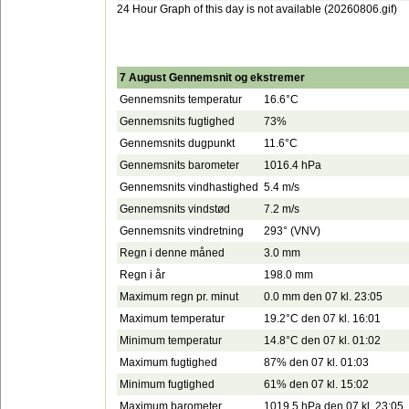
24 Hour Graph of this day is not available (20260806.gif)
7 August Gennemsnit og ekstremer
Gennemsnits temperatur
16.6°C
Gennemsnits fugtighed
73%
Gennemsnits dugpunkt
11.6°C
Gennemsnits barometer
1016.4 hPa
Gennemsnits vindhastighed
5.4 m/s
Gennemsnits vindstød
7.2 m/s
Gennemsnits vindretning
293° (VNV)
Regn i denne måned
3.0 mm
Regn i år
198.0 mm
Maximum regn pr. minut
0.0 mm den 07 kl. 23:05
Maximum temperatur
19.2°C den 07 kl. 16:01
Minimum temperatur
14.8°C den 07 kl. 01:02
Maximum fugtighed
87% den 07 kl. 01:03
Minimum fugtighed
61% den 07 kl. 15:02
Maximum barometer
1019.5 hPa den 07 kl. 23:05