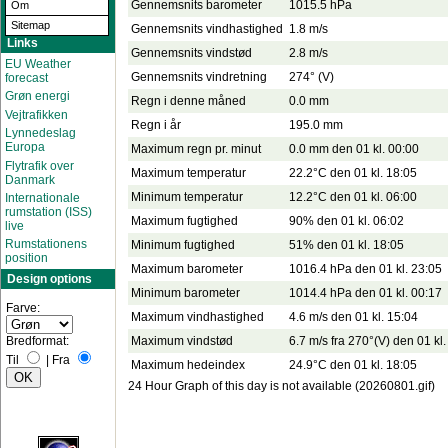
Gennemsnits barometer
1015.5 hPa
Om
Sitemap
Gennemsnits vindhastighed
1.8 m/s
Links
Gennemsnits vindstød
2.8 m/s
EU Weather
Gennemsnits vindretning
274° (V)
forecast
Grøn energi
Regn i denne måned
0.0 mm
Vejtrafikken
Regn i år
195.0 mm
Lynnedeslag
Europa
Maximum regn pr. minut
0.0 mm den 01 kl. 00:00
Flytrafik over
Maximum temperatur
22.2°C den 01 kl. 18:05
Danmark
Minimum temperatur
12.2°C den 01 kl. 06:00
Internationale
rumstation (ISS)
Maximum fugtighed
90% den 01 kl. 06:02
live
Rumstationens
Minimum fugtighed
51% den 01 kl. 18:05
position
Maximum barometer
1016.4 hPa den 01 kl. 23:05
Design options
Minimum barometer
1014.4 hPa den 01 kl. 00:17
Farve:
Maximum vindhastighed
4.6 m/s den 01 kl. 15:04
Maximum vindstød
6.7 m/s fra 270°(V) den 01 kl
Bredformat:
Til
|
Fra
Maximum hedeindex
24.9°C den 01 kl. 18:05
24 Hour Graph of this day is not available (20260801.gif)