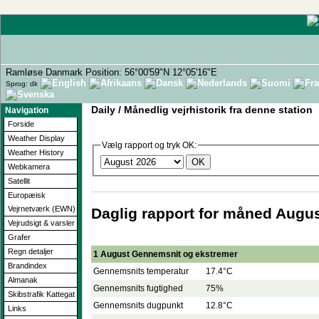
Ramløse Danmark Position: 56°00'59"N 12°05'16"E
Sprog: dk
Daily / Månedlig vejrhistorik fra denne station
Navigation
Forside
Weather Display
Vælg rapport og tryk OK:
Weather History
Webkamera
Satellit
Europæisk
Vejrnetværk (EWN)
Daglig rapport for måned Augu
Vejrudsigt & varsler
Grafer
Regn detaljer
1 August Gennemsnit og ekstremer
Brandindex
Gennemsnits temperatur
17.4°C
Almanak
Gennemsnits fugtighed
75%
Skibstrafik Kattegat
Gennemsnits dugpunkt
12.8°C
Links