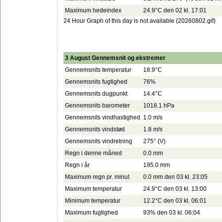
Maximum hedeindex
24.9°C den 02 kl. 17:01
24 Hour Graph of this day is not available (20260802.gif)
3 August Gennemsnit og ekstremer
Gennemsnits temperatur
18.9°C
Gennemsnits fugtighed
76%
Gennemsnits dugpunkt
14.4°C
Gennemsnits barometer
1018.1 hPa
Gennemsnits vindhastighed
1.0 m/s
Gennemsnits vindstød
1.8 m/s
Gennemsnits vindretning
275° (V)
Regn i denne måned
0.0 mm
Regn i år
195.0 mm
Maximum regn pr. minut
0.0 mm den 03 kl. 23:05
Maximum temperatur
24.9°C den 03 kl. 13:00
Minimum temperatur
12.2°C den 03 kl. 06:01
Maximum fugtighed
93% den 03 kl. 06:04