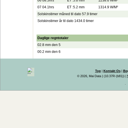
06 08.5hrs
ET :5.6 mm
1238.6 W/M²
07 04.1hrs
ET :5.2 mm
1314.9 W/M²
Solskinstimer måned til dato 57.9 timer
Solskinstimer år til dato 1434.0 timer
Daglige regntotaler
02.8 mm den 5
00.2 mm den 6
Top
|
Kontakt Os
|
Bo
© 2026, Mai Data
| (10.37R-(b81)) |
.