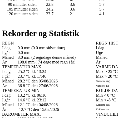
90 minutter siden
22.8
3.6
5.7
105 minutter siden
24.2
3.6
5.7
120 minutter siden
23.7
2.1
4.1
Rekorder og Statistik
REGN
REGN HIS
I dag
0.0 mm (0.0 mm sidste time)
I dag
I går
0.0 mm
Uge
Måned
3.0 mm (2 regndage denne måned)
Måned
År
198.0 mm ( 74 dage med regn i år)
År
TEMPERATUR MAX.
VARME DA
I dag
25.2 °C kl. 13:24
Max > 25 °C
I går
23.7 °C kl. 17:46
Max > 20 °C
Måned
28.2 °C den 05/08/2026
Varmeste dag
År
36.8 °C den 27/06/2026
Varmeste nat
TEMPERATUR MIN.
KOLDE DA
I dag
13.2 °C kl. 06:16
Min < 0 °C
I går
14.6 °C kl. 23:12
Min < -5 °C
Måned
12.1 °C den 04/08/2026
Koldeste dag
År
-12.7 °C den 15/02/2026
Koldeste nat
BAROMETER MAX.
VINDCHILL