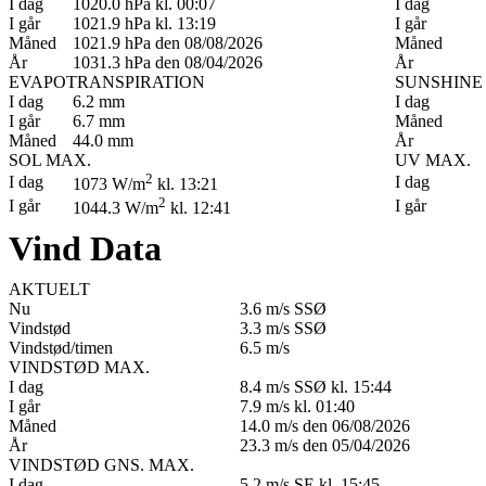
I dag
1020.0 hPa kl. 00:07
I dag
I går
1021.9 hPa kl. 13:19
I går
Måned
1021.9 hPa den 08/08/2026
Måned
År
1031.3 hPa den 08/04/2026
År
EVAPOTRANSPIRATION
SUNSHINE
I dag
6.2 mm
I dag
I går
6.7 mm
Måned
Måned
44.0 mm
År
SOL MAX.
UV MAX.
2
I dag
I dag
1073 W/m
kl. 13:21
2
I går
I går
1044.3 W/m
kl. 12:41
Vind Data
AKTUELT
Nu
3.6 m/s SSØ
Vindstød
3.3 m/s SSØ
Vindstød/timen
6.5 m/s
VINDSTØD MAX.
I dag
8.4 m/s SSØ kl. 15:44
I går
7.9 m/s kl. 01:40
Måned
14.0 m/s den 06/08/2026
År
23.3 m/s den 05/04/2026
VINDSTØD GNS. MAX.
I dag
5.2 m/s SE kl. 15:45