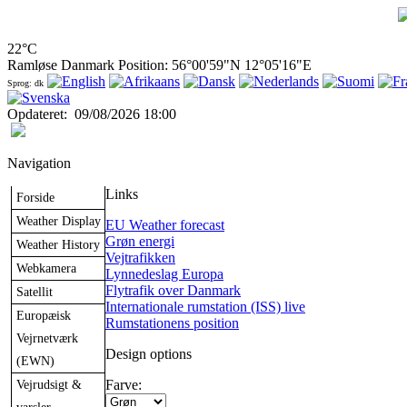
22°C
Ramløse Danmark Position: 56°00'59"N 12°05'16"E
Sprog: dk
Opdateret
:
09/08/2026 18:00
Navigation
Links
Forside
Weather Display
EU Weather forecast
Grøn energi
Weather History
Vejtrafikken
Webkamera
Lynnedeslag Europa
Flytrafik over Danmark
Satellit
Internationale rumstation (ISS) live
Europæisk
Rumstationens position
Vejrnetværk
Design options
(EWN)
Vejrudsigt &
Farve: