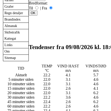
varsler
Bredformat:
Grafer
Til
|
Fra
Regn detaljer
Brandindex
Almanak
Skibstrafik
Kattegat
Links
Tendenser fra
09/08/2026
kl.
18:
Om
Sitemap
TEMP
VIND HAST
VINDSTØD
TID
°C
m/s
m/s
Aktuelt
22.2
4.1
5.7
5 minutter siden
22.0
3.1
4.6
10 minutter siden
22.0
3.1
4.6
15 minutter siden
22.0
2.6
4.1
20 minutter siden
22.0
3.1
6.2
30 minutter siden
22.2
3.6
4.6
45 minutter siden
22.4
2.6
6.2
60 minutter siden
22.2
2.6
4.6
75 minutter siden
22.4
4.1
6.2