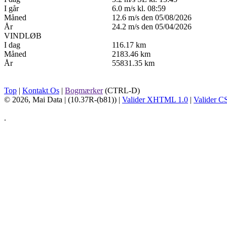
I går
6.0 m/s kl. 08:59
Måned
12.6 m/s den 05/08/2026
År
24.2 m/s den 05/04/2026
VINDLØB
I dag
116.17 km
Måned
2183.46 km
År
55831.35 km
Top
|
Kontakt Os
|
Bogmærker
(CTRL-D)
© 2026, Mai Data
| (10.37R-(b81)) |
Valider XHTML 1.0
|
Valider C
.