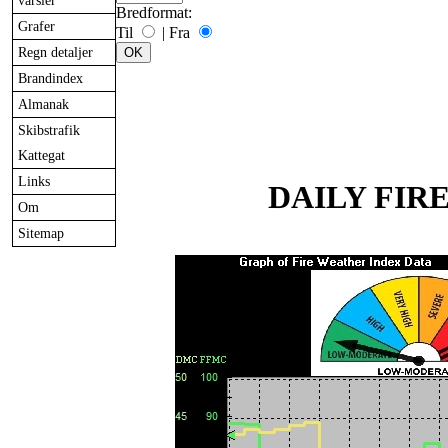
varsler
Bredformat:
Grafer
Til
|
Fra
Regn detaljer
Brandindex
Almanak
Skibstrafik
Kattegat
Links
DAILY FIR
Om
Sitemap