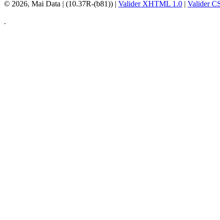
© 2026, Mai Data
| (10.37R-(b81)) |
Valider XHTML 1.0
|
Valider C
.