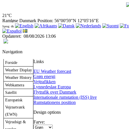
21°C
Ramløse Danmark Position: 56°00'59"N 12°05'16"E
Sprog: dk
Opdateret
:
08/08/2026 13:06
Navigation
Links
Forside
Weather Display
EU Weather forecast
Grøn energi
Weather History
Vejtrafikken
Webkamera
Lynnedeslag Europa
Flytrafik over Danmark
Satellit
Internationale rumstation (ISS) live
Europæisk
Rumstationens position
Vejrnetværk
Design options
(EWN)
Vejrudsigt &
Farve: