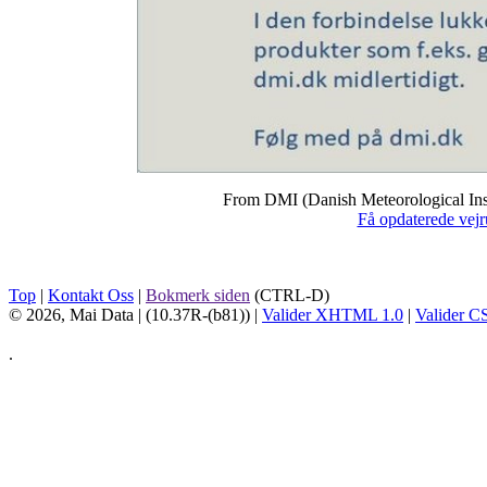
From DMI (Danish Meteorological Inst
Få opdaterede vejr
Top
|
Kontakt Oss
|
Bokmerk siden
(CTRL-D)
© 2026, Mai Data
| (10.37R-(b81)) |
Valider XHTML 1.0
|
Valider C
.