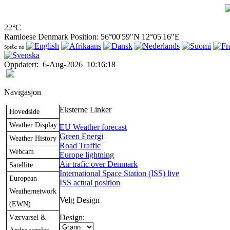
22°C
Ramloese Denmark Position: 56°00'59"N 12°05'16"E
Språk: no
Oppdatert
:
6-Aug-2026
10:16:18
Navigasjon
Eksterne Linker
Hovedside
Weather Display
EU Weather forecast
Green Energi
Weather History
Road Traffic
Webcam
Europe lightning
Air trafic over Denmark
Satellite
International Space Station (ISS) live
European
ISS actual position
Weathernetwork
Velg Design
(EWN)
Værvarsel &
Design: