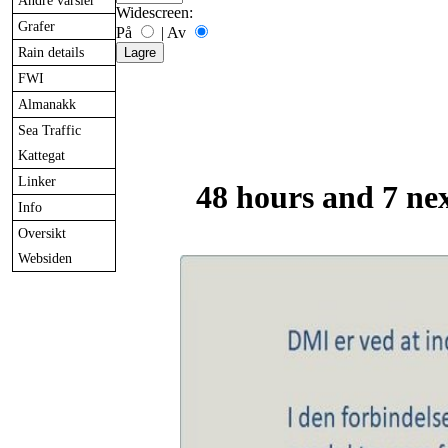
Andre varsler
Widescreen:
Grafer
På
|
Av
Rain details
FWI
Almanakk
Sea Traffic
Kattegat
Linker
48 hours and 7 ne
Info
Oversikt
Websiden