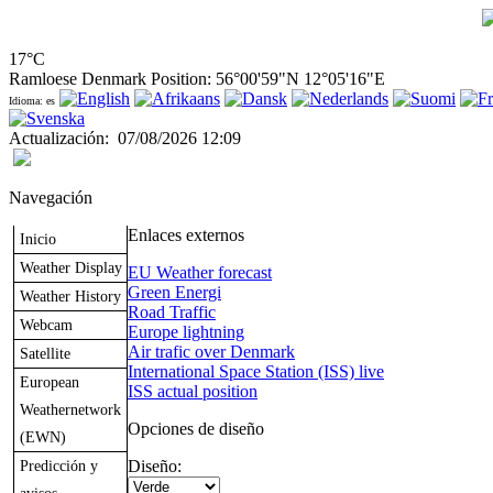
17°C
Ramloese Denmark Position: 56°00'59"N 12°05'16"E
Idioma: es
Actualización
:
07/08/2026 12:09
Navegación
Enlaces externos
Inicio
Weather Display
EU Weather forecast
Green Energi
Weather History
Road Traffic
Webcam
Europe lightning
Air trafic over Denmark
Satellite
International Space Station (ISS) live
European
ISS actual position
Weathernetwork
Opciones de diseño
(EWN)
Predicción y
Diseño: