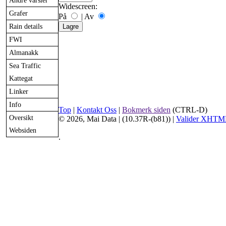
Andre varsler
Widescreen:
Grafer
På
|
Av
Rain details
FWI
Almanakk
Sea Traffic
Kattegat
Linker
Info
Top
|
Kontakt Oss
|
Bokmerk siden
(CTRL-D)
Oversikt
© 2026, Mai Data
| (10.37R-(b81)) |
Valider XHTM
Websiden
.