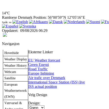
14°C
Ramloese Denmark Position: 56°00'59"N 12°05'16"E
Språk: no
Oppdatert
:
09/08/2026 06:29
Navigasjon
Eksterne Linker
Hovedside
Weather Display
EU Weather forecast
Green Energi
Weather History
Road Traffic
Webcam
Europe lightning
Air trafic over Denmark
Satellite
International Space Station (ISS) live
European
ISS actual position
Weathernetwork
Velg Design
(EWN)
Værvarsel &
Design: