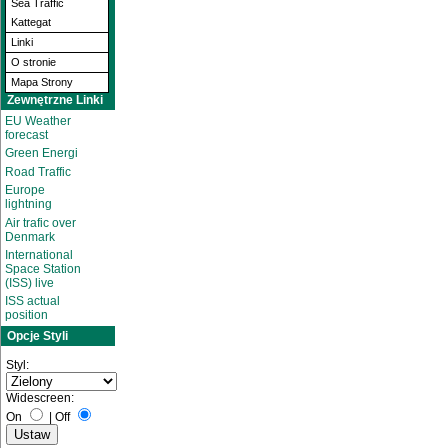
Sea Traffic
Kattegat
Linki
O stronie
Mapa Strony
Zewnętrzne Linki
EU Weather
forecast
Green Energi
Road Traffic
Europe
lightning
Air trafic over
Denmark
International
Space Station
(ISS) live
ISS actual
position
Opcje Styli
Styl:
Widescreen:
On
|
Off