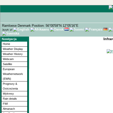
Ramloese Denmark Position: 56°00'59"N 12°05'16"E
Język: pl
Infra
Nawigacja
Home
Weather Display
Weather History
Webcam
Satellite
European
Weathernetwork
(EWN)
Prognozy &
Ostrzeżenia
Wykresy
Rain details
FWI
Almanach