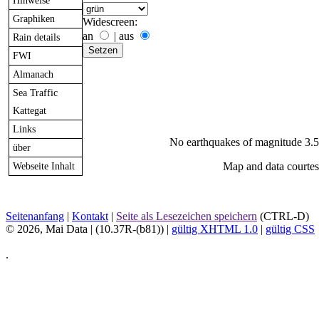
Hinweise
Graphiken
Widescreen:
an
|
aus
Rain details
FWI
Almanach
Sea Traffic
Kattegat
Links
No earthquakes of magnitude 3.5 
über
Webseite Inhalt
Map and data courte
Seitenanfang
|
Kontakt
|
Seite als Lesezeichen speichern
(CTRL-D)
© 2026, Mai Data
| (10.37R-(b81)) |
gültig XHTML 1.0
|
gültig CSS
.