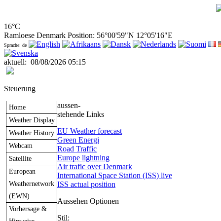
16°C
Ramloese Denmark Position: 56°00'59"N 12°05'16"E
Sprache: de
aktuell
:
08/08/2026 05:15
Steuerung
aussen-
Home
stehende Links
Weather Display
EU Weather forecast
Weather History
Green Energi
Webcam
Road Traffic
Europe lightning
Satellite
Air trafic over Denmark
European
International Space Station (ISS) live
Weathernetwork
ISS actual position
(EWN)
Aussehen Optionen
Vorhersage &
Stil: