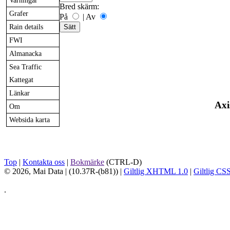
Varningar
Bred skärm:
Grafer
På
|
Av
Rain details
FWI
Almanacka
Sea Traffic
Kattegat
Länkar
Axi
Om
Websida karta
Top
|
Kontakta oss
|
Bokmärke
(CTRL-D)
© 2026, Mai Data
| (10.37R-(b81)) |
Giltlig XHTML 1.0
|
Giltlig CS
.