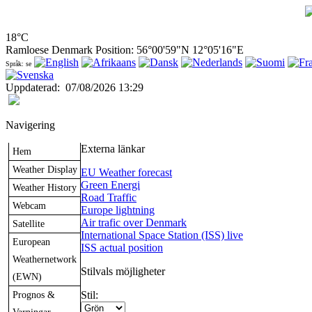
18°C
Ramloese Denmark Position: 56°00'59"N 12°05'16"E
Språk: se
Uppdaterad
:
07/08/2026 13:29
Navigering
Externa länkar
Hem
Weather Display
EU Weather forecast
Green Energi
Weather History
Road Traffic
Webcam
Europe lightning
Air trafic over Denmark
Satellite
International Space Station (ISS) live
European
ISS actual position
Weathernetwork
Stilvals möjligheter
(EWN)
Prognos &
Stil: